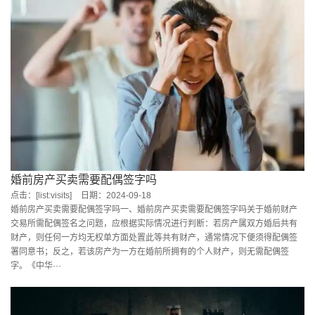
婚前房产买卖需要配偶签字吗
点击：[list:visits]
日期：2024-09-18
婚前房产买卖需要配偶签字吗一、婚前房产买卖需要配偶签字吗关于婚前财产
交易所需配偶签名之问题，应根据实际情况进行判断：若房产属双方婚后共有
财产，则任何一方均无权单方面处置此等共有财产，通常情况下便须得配偶签
署同意书；反之，若该房产为一方在婚前所拥有的个人财产，则无需配偶签
字。《中华···